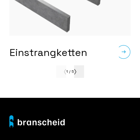
Einstrangketten
1
/
5